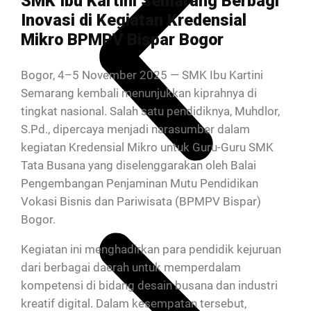
SMK Ibu Kartini Semarang Berbagi
Inovasi di Kegiatan Kredensial
Mikro BPMPV Bispar Bogor
Bogor, 4–5 November 2025 — SMK Ibu Kartini
Semarang kembali menunjukkan kiprahnya di
tingkat nasional. Salah satu pendidiknya, Muhdlor,
S.Pd., dipercaya menjadi narasumber dalam
kegiatan Kredensial Mikro untuk Guru-Guru SMK
Tata Busana yang diselenggarakan oleh Balai
Pengembangan Penjaminan Mutu Pendidikan
Vokasi Bisnis dan Pariwisata (BPMPV Bispar)
Bogor.
Kegiatan ini menghadirkan para pendidik kejuruan
dari berbagai daerah untuk memperdalam
kompetensi di bidang desain busana dan industri
kreatif digital. Dalam kesempatan tersebut,