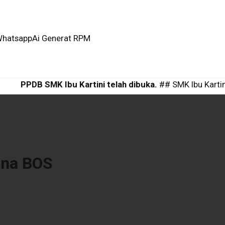
hatsapp
Ai Generat RPM
PPDB SMK Ibu Kartini telah dibuka.
## SMK Ibu Kartini 
ana BOS