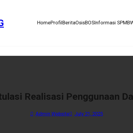
G
Home
Profil
Berita
Osis
BOS
Informasi SPMB
W
tulasi Realisasi Penggunaan D
Admin Website
July 21, 2025