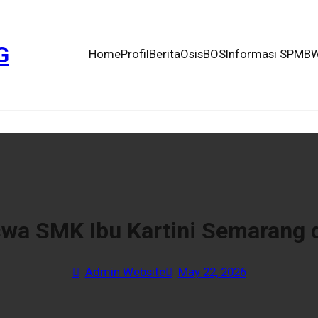
G
Home
Profil
Berita
Osis
BOS
Informasi SPMB
W
wa SMK Ibu Kartini Semarang d
Admin Website
May 22, 2026