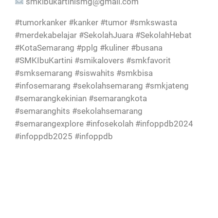
smkibukartinismg@gmail.com
#tumorkanker #kanker #tumor #smkswasta
#merdekabelajar #SekolahJuara #SekolahHebat
#KotaSemarang #pplg #kuliner #busana
#SMKIbuKartini #smikalovers #smkfavorit
#smksemarang #siswahits #smkbisa
#infosemarang #sekolahsemarang #smkjateng
#semarangkekinian #semarangkota
#semaranghits #sekolahsemarang
#semarangexplore #infosekolah #infoppdb2024
#infoppdb2025 #infoppdb