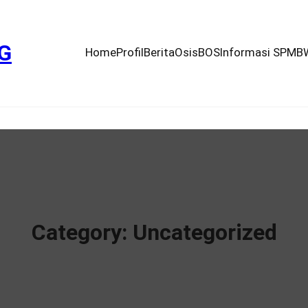
G
Home
Profil
Berita
Osis
BOS
Informasi SPMB
Category:
Uncategorized