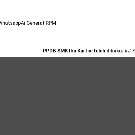
Whatsapp
Ai Generat RPM
PPDB SMK Ibu Kartini telah dibuka.
## SMK 